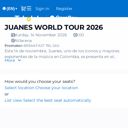
Seat
Dialog
Sign in
Register
🌐 (EN)
selection
▼
[DAVIarena
|
JUANES WORLD TOUR 2026
JUANES
14.11.2026
WORLD
-
Saturday, 14 November 2026
20:00
TOUR
DAVIarena
20:00
2026
Promoter:
BREAKFAST TBL SAS
|
Este 14 de noviembre, Juanes, uno de los íconos y mayores
JUANES
exponentes de la música en Colombia, se presenta en el
WORLD
More
show inaugural de DAVIarena en el área metropolitana de
TOUR
Medellín.
2026]
Este concierto reunirá los hits, éxitos e himnos del cantautor
-
antioqueño con su más reciente álbum, JuanesTeban, una
How would you choose your seats?
Tuboleta.com
obra más conceptual y profunda.
Select location
Choose your location
Millones de reproducciones globales confirman que Juanes
or
fue el artista que puso a muchas personas a hablar y cantar
List view
Select the best seat automatically
en español a todo el mundo.
Ese reencuentro de Juanes con su gente, con Medellín, será
la mejor forma de estrenar el DAVIarena.